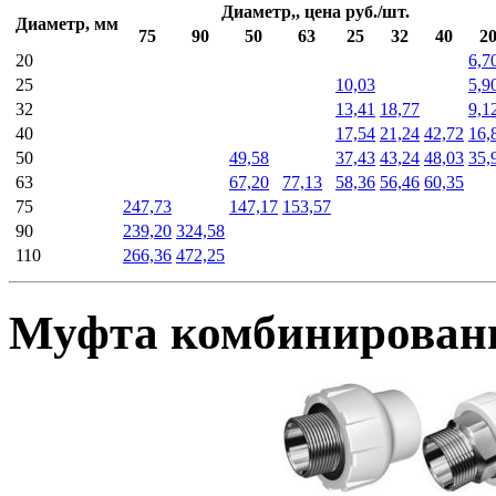
Диаметр,, цена руб./шт.
Диаметр, мм
75
90
50
63
25
32
40
2
20
6,7
25
10,03
5,9
32
13,41
18,77
9,1
40
17,54
21,24
42,72
16,
50
49,58
37,43
43,24
48,03
35,
63
67,20
77,13
58,36
56,46
60,35
75
247,73
147,17
153,57
90
239,20
324,58
110
266,36
472,25
Муфта комбинированн