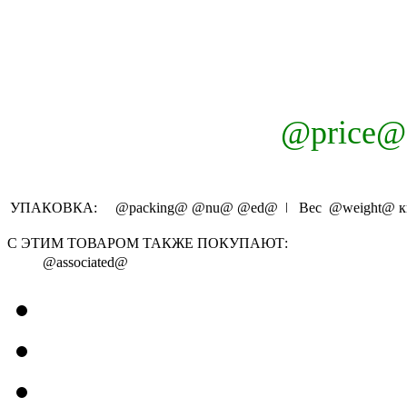
@price@
УПАКОВКА:
@packing@
@nu@
@ed@
ǀ Вес
@weight@
к
С ЭТИМ ТОВАРОМ ТАКЖЕ ПОКУПАЮТ:
@associated@