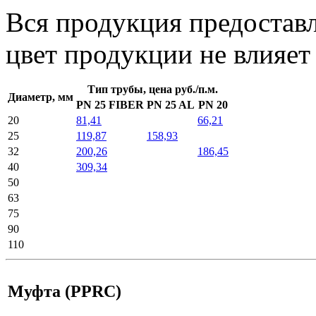
Вcя продукция предоставл
цвет продукции не влияет 
Тип трубы, цена руб./п.м.
Диаметр, мм
PN 25 FIBER
PN 25 AL
PN 20
20
81,41
66,21
25
119,87
158,93
32
200,26
186,45
40
309,34
50
63
75
90
110
Муфта (PPRC)