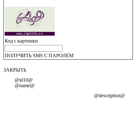
Код с картинки
ПОЛУЧИТЬ SMS С ПАРОЛЕМ
ЗАКРЫТЬ
@id10@
@name@
@description@