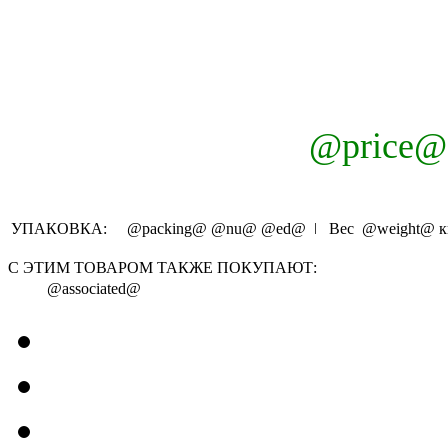
@price@
УПАКОВКА:
@packing@
@nu@
@ed@
ǀ Вес
@weight@
к
С ЭТИМ ТОВАРОМ ТАКЖЕ ПОКУПАЮТ:
@associated@