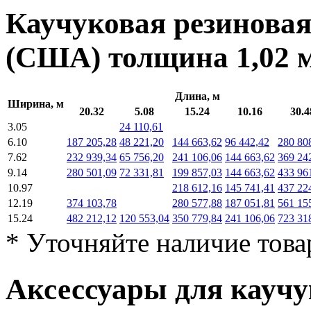
Каучуковая резинова
(США) толщина
1,02
Длина, м
Ширина, м
20.32
5.08
15.24
10.16
30.4
3.05
24 110,61
6.10
187 205,28
48 221,20
144 663,62
96 442,42
280 80
7.62
232 939,34
65 756,20
241 106,06
144 663,62
369 24
9.14
280 501,09
72 331,81
199 857,03
144 663,62
433 96
10.97
218 612,16
145 741,41
437 22
12.19
374 103,78
280 577,88
187 051,81
561 15
15.24
482 212,12
120 553,04
350 779,84
241 106,06
723 31
* Уточняйте наличие това
Аксессуары для каучу