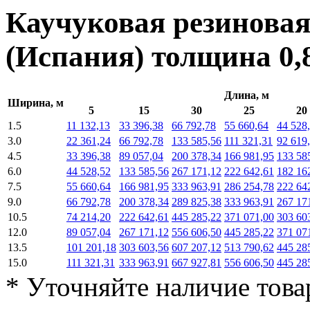
Каучуковая резинова
(Испания) толщина
0,
Длина, м
Ширина, м
5
15
30
25
20
1.5
11 132,13
33 396,38
66 792,78
55 660,64
44 528
3.0
22 361,24
66 792,78
133 585,56
111 321,31
92 619
4.5
33 396,38
89 057,04
200 378,34
166 981,95
133 58
6.0
44 528,52
133 585,56
267 171,12
222 642,61
182 16
7.5
55 660,64
166 981,95
333 963,91
286 254,78
222 64
9.0
66 792,78
200 378,34
289 825,38
333 963,91
267 17
10.5
74 214,20
222 642,61
445 285,22
371 071,00
303 60
12.0
89 057,04
267 171,12
556 606,50
445 285,22
371 07
13.5
101 201,18
303 603,56
607 207,12
513 790,62
445 28
15.0
111 321,31
333 963,91
667 927,81
556 606,50
445 28
* Уточняйте наличие това