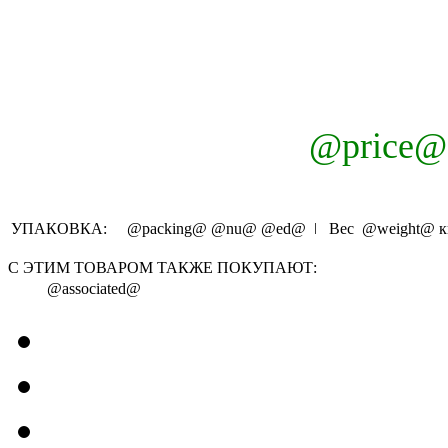
@price@
УПАКОВКА:
@packing@
@nu@
@ed@
ǀ Вес
@weight@
к
С ЭТИМ ТОВАРОМ ТАКЖЕ ПОКУПАЮТ:
@associated@