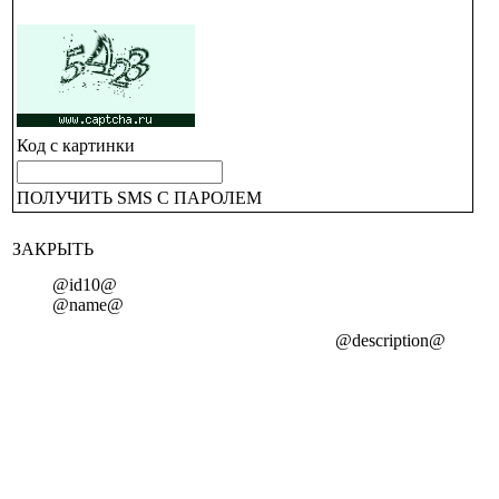
Код с картинки
ПОЛУЧИТЬ SMS С ПАРОЛЕМ
ЗАКРЫТЬ
@id10@
@name@
@description@