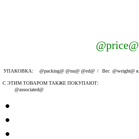
@price@
УПАКОВКА:
@packing@
@nu@
@ed@
ǀ Вес
@weight@
к
С ЭТИМ ТОВАРОМ ТАКЖЕ ПОКУПАЮТ:
@associated@