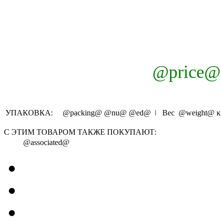
@price@
УПАКОВКА:
@packing@
@nu@
@ed@
ǀ Вес
@weight@
к
С ЭТИМ ТОВАРОМ ТАКЖЕ ПОКУПАЮТ:
@associated@