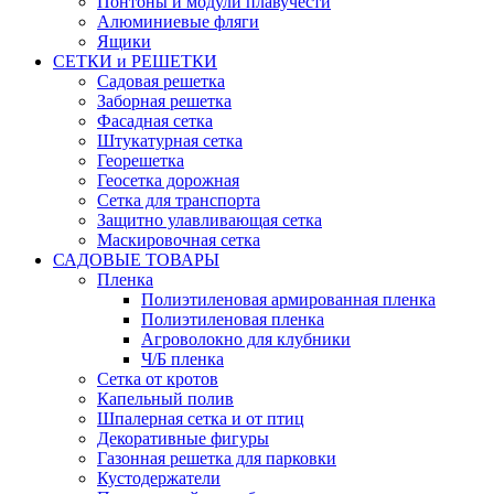
Понтоны и модули плавучести
Алюминиевые фляги
Ящики
СЕТКИ и РЕШЕТКИ
Садовая решетка
Заборная решетка
Фасадная сетка
Штукатурная сетка
Георешетка
Геосетка дорожная
Сетка для транспорта
Защитно улавливающая сетка
Маскировочная сетка
САДОВЫЕ ТОВАРЫ
Пленка
Полиэтиленовая армированная пленка
Полиэтиленовая пленка
Агроволокно для клубники
Ч/Б пленка
Сетка от кротов
Капельный полив
Шпалерная сетка и от птиц
Декоративные фигуры
Газонная решетка для парковки
Кустодержатели