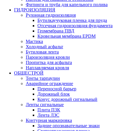
Фитинги и труба для капельного полива
ГИДРОИЗОЛЯЦИЯ
Рулонная гидроизоляция
Бутилкаучуковая пленка для пруда
Отсечная гидроизоляция фундамента
Геомембрана ПВД
Кровельная мембрана EPDM
Мастика
Холодный асфальт
Бутиловая лента
Пароизоляция кровли
Пропитка для асфальта
Наплавляемая кровля
ОБЩЕСТРОЙ
Тенты тарпаулин
Аварийное ограждение
Переносной барьер
Дорожный блок
Конус дорожный сигнальный
Ленты сигнальные
Плита ПЗК
Лента ЛЗС
Контурная маркировка
Задние опознавательные знаки
Светоотражающая пленка