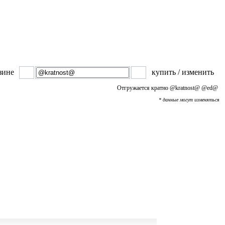
зине
купить / изменить
Отгружается кратно
@kratnost@
@ed@
* данные могут изменяться