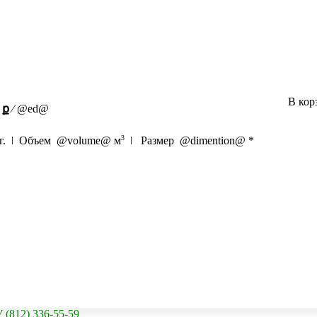
В кор
ք
⁄
@ed@
3
г. ǀ Объем
@volume@
м
ǀ Размер
@dimention@
*
2) 336-55-59