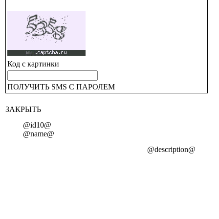
Код с картинки
ПОЛУЧИТЬ SMS С ПАРОЛЕМ
ЗАКРЫТЬ
@id10@
@name@
@description@