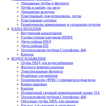
Дренажные трубы и фитинги
Трубы в канаву, на заезд
Дренажные колодцы
Пластиковый дождеприемник, лоток
Пластиковые септики
Геоматериалы армирование и сепарация грунтов
КАНАЛИЗАЦИЯ
Внутренняя канализация
Гладкостенная наружная НПВХ
Двухслойная ПНД
Двухслойная ПП
Теплоизоляция трубная Стенофлекс 400
Крепеж
ВОДОСНАБЖЕНИЕ
Трубы ПНД для водоснабжения
Фитинги компрессионные
Электросварные фитинги
Резьбовые соединения
Полипропилен (PPRC) горячая/холодная вода
Краны шаровые
Крепеж
Поливочный садовый армированный шланг ПА
Теплоизоляция трубная Стенофлекс 400
Обсадные трубы ПВХ для скважин
Насосы для скважин и отопления